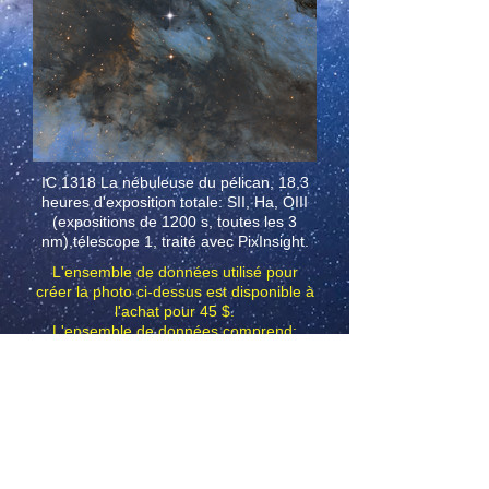
IC 1318 La nébuleuse du pélican, 18,3
heures d'exposition totale: SII, Ha, OIII
(expositions de 1200 s, toutes les 3
nm),
télescope 1, traité avec PixInsight.
L'ensemble de données utilisé pour
créer la photo ci-dessus est disponible à
l'achat pour 45 $.
L'ensemble de données comprend:
Lumières principales calibrées SII, Ha,
OIII (toutes 3 nm).
Télécharger un exemple de cadre Ha