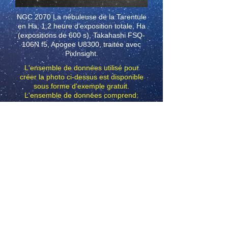
NGC 2070 La nébuleuse de la Tarentule
en Ha, 1,2 heure d'exposition totale, Ha
(expositions de 600 s), Takahashi FSQ-
106N f5, Apogee U8300
, traitée avec
PixInsight.
L'ensemble de données utilisé pour
créer la photo ci-dessus est disponible
sous forme d'exemple gratuit.
L'ensemble de données comprend:
Ha (600s) Sous-trames calibrées.
(Utilisez
Winzip
ou
7zip
pour
décompresser)
Télécharger des exemples de données
gratuits
© Copyright
Contact