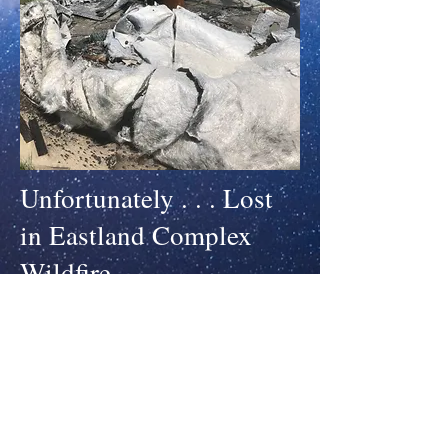
Unfortunately . . . Lost
in Eastland Complex
Wildfir
e.
Our work on Telescope
1.